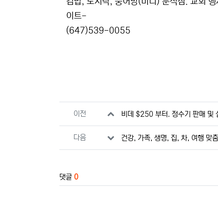
본문
김밥, 도시락, 붕어방(미니) 분식점. 교회 행
이트-
(647)539-0055
관련자료
이전
비데 $250 부터. 정수기 판매 및 설
다음
건강, 가족, 생명, 집, 차, 여행 
댓글
0