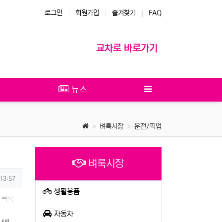
로그인
회원가입
즐겨찾기
FAQ
교차로 바로가기
뉴스
벼룩시장
운전/픽업
벼룩시장
 13:57
생활용품
목록
자동차