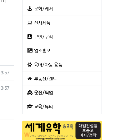
 바
문화/레저
전자제품
구인/구직
업소홍보
육아/아동 용품
13:57
부동산/렌트
13:57
운전/픽업
교육/튜터