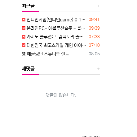
최근글
등록일
인디언게임(인디언game) 0 1 0. 817 9. 52 74
09:41
등록일
온라인PC- 에볼루션슬롯 - 블루게임 WWW.fefas.net 아이슬롯아시아
09:39
등록일
카지노 솔루션: 드림팩토리 슬롯알본사 / 슬롯알공급 / 슬롯API ☎ 탤 레 : dreamfactory365
07:33
등록일
대한민국 최고스케일 게임 아이슬롯(islot-asia) 공식에이전시 99억잭팟이 터져요~
07:10
등록일
영 에글링턴 스튜디오 렌트
08.05
새댓글
댓글이 없습니다.