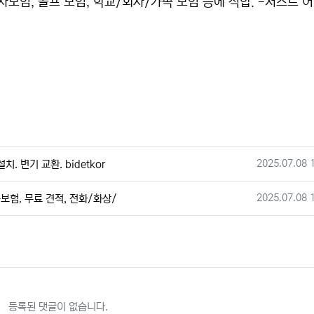
사모임, 골프 모임, 학교/회사/가족 모임 등에 적합. -저스트 어
작성일
2025.07.08 
치. 변기 교환. bidetkor
작성일
2025.07.08 
맞춤보험. 무료 견적, 전화/화상/
등록된 댓글이 없습니다.