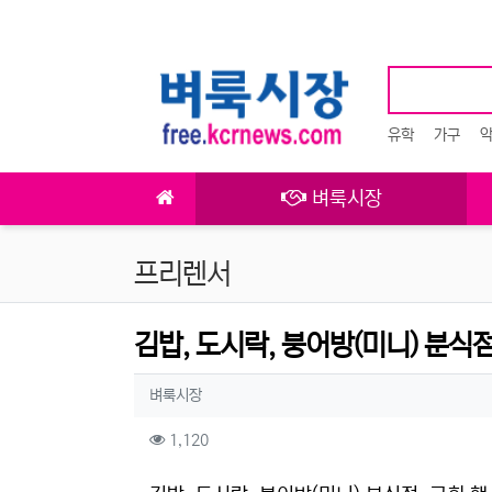
상단 네비
유학
가구
메인 메뉴
벼룩시장
프리렌서
김밥, 도시락, 붕어방(미니) 분식점
작성자 정보
작성
벼룩시장
컨텐츠 정보
조회
1,120