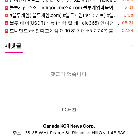
등록일
블루게임 주소 : indigogame24.com 블루게임바둑이
12:01
등록일
#블루게임( 블루게임.com) #블루게임(코드: 민트) #블루홀덤 #블루바둑이 #블루맞고 #블루
10:08
등록일
블루 테더(USDT)가능 {카턱 탤 레 : oio365} 인디언 애볼루션 게임 플랫폼 입니다.
05:21
등록일
토너먼트↔ 인디고게임 0. 10.81.7 9.→5.2.7.4% 블루게임,바둑이 아이슬롯 아시아매장,홀덤우승상금,아이슬롯아시안게임
02:24
새댓글
댓글이 없습니다.
PC버전
Canada KCR News Corp.
주소 : 28-35 West Pearce St. Richmind Hill ON. L4B 3A9