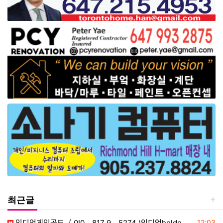
최근글
등록일
인디언게임골드（ 0I0。817 9。5274 )인디언holdem,인디언맞고,인디언바둑이,인디언실버
12:03