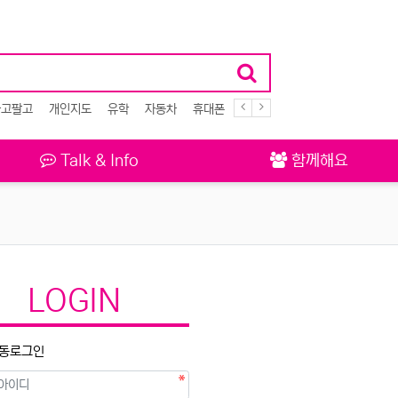
사고팔고
개인지도
유학
자동차
휴대폰
악기
Talk & Info
함께해요
LOGIN
동로그인
필수