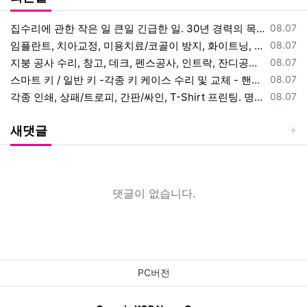
등록일
집수리에 관한 작은 일 큰일 긴급한 일. 30년 경력의 목수에게 맡겨 주
08.07
등록일
임플란트, 치아교정, 미용치료/코골이 방지, 화이트닝, 사랑니 발치. 직
08.07
등록일
지붕 공사 수리, 창고, 데크, 펜스공사, 인트락, 잔디공사, 나무 자르
08.07
등록일
스마트 키 / 일반 키 -각종 키 케이스 수리 및 교체 - 핸드폰 키(스
08.07
등록일
각종 인쇄, 상패/트로피, 간판/싸인, T-Shirt 프린팅. 명함, 전
08.07
새댓글
댓글이 없습니다.
PC버전