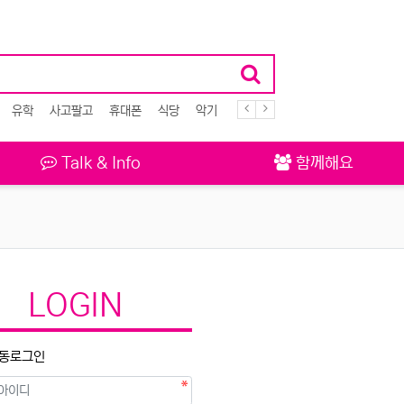
유학
사고팔고
휴대폰
식당
악기
자동차
Talk & Info
함께해요
LOGIN
동로그인
필수