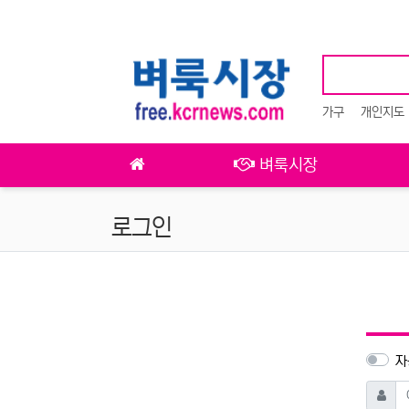
상단 네비
가구
개인지도
메인 메뉴
벼룩시장
로그인
자
아이디