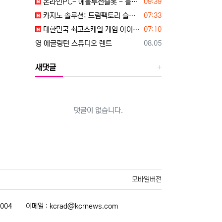
등록일
온라인PC- 에볼루션슬롯 - 블루게임 WWW.fefas.net 아이슬롯아시아
09:39
등록일
카지노 솔루션: 드림팩토리 슬롯알본사 / 슬롯알공급 / 슬롯API ☎ 탤 레 : dreamfactory365
07:33
등록일
대한민국 최고스케일 게임 아이슬롯(islot-asia) 공식에이전시 99억잭팟이 터져요~
07:10
등록일
영 에글링턴 스튜디오 렌트
08.05
새댓글
댓글이 없습니다.
모바일버전
1004
이메일 :
kcrad@kcrnews.com