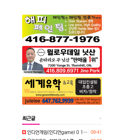
최근글
등록일
인디언게임(인디언game) 0 1 0. 817 9. 52 74
09:41