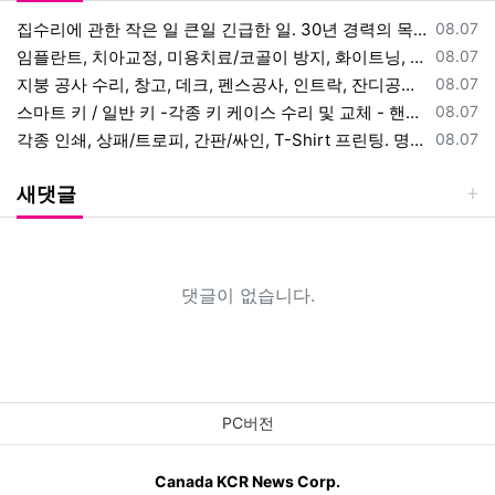
등록일
집수리에 관한 작은 일 큰일 긴급한 일. 30년 경력의 목수에게 맡겨 주
08.07
등록일
임플란트, 치아교정, 미용치료/코골이 방지, 화이트닝, 사랑니 발치. 직
08.07
등록일
지붕 공사 수리, 창고, 데크, 펜스공사, 인트락, 잔디공사, 나무 자르
08.07
등록일
스마트 키 / 일반 키 -각종 키 케이스 수리 및 교체 - 핸드폰 키(스
08.07
등록일
각종 인쇄, 상패/트로피, 간판/싸인, T-Shirt 프린팅. 명함, 전
08.07
새댓글
댓글이 없습니다.
PC버전
Canada KCR News Corp.