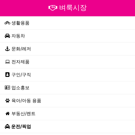
벼룩시장
생활용품
자동차
문화/레저
전자제품
구인/구직
업소홍보
육아/아동 용품
부동산/렌트
운전/픽업