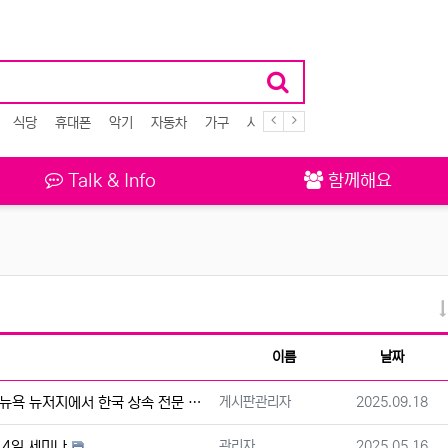
식당
휴대폰
악기
자동차
가구
사고팔고
Talk & Info
함께해요
이름
날짜
등록자
등록일
서 한국 상속 전문 변호사와 직접 만나 보세요.
게시판관리자
2025.09.18
등록자
등록일
월 4일 세미나
관리자
2025.05.16