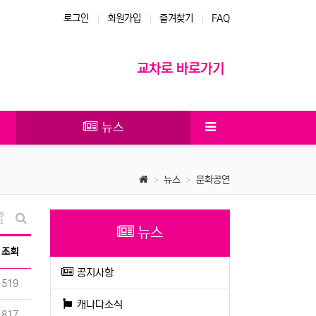
로그인
회원가입
즐겨찾기
FAQ
교차로 바로가기
뉴스
뉴스
문화공연
게시물 정렬
뉴스
게시판 검색
조회
공지사항
조회
519
캐나다소식
조회
817