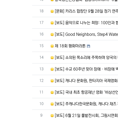
번호
18
[문화] 카리스 합창단 9월 28일 정기 연
번호
17
[보도] 음악으로 나누는 희망: 100인과
번호
16
[보도] Good Neighbors, Step4 Wate
번호
15
제 18회 평화마라톤
번호
14
[보도] 소외된 목소리에 주목하며 양국의
번호
13
[보도] 수교 60주년 맞아 장애ㆍ비장애 벽을 뛰
번호
12
[보도] 캐나다 문화원, 판타지아 국제영화
번호
11
[보도] 국내 최초 항공재난 영화 ‘비상선언
번호
10
[보도] 주캐나다한국문화원, 캐나다 재즈 페스티벌 순
번호
9
[보도] 6월 21일 풀밭전시회, 그림시연회