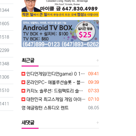
조회
1344
조회
1605
조회
1518
조회
2299
최근글
조회
1348
등록일
인디언게임(인디언game) 0 1 0. 817 9. 52 74
09:41
조회
1306
등록일
온라인PC- 에볼루션슬롯 - 블루게임 WWW.fefas.net 아이슬롯아시아
09:39
조회
등록일
1510
카지노 솔루션: 드림팩토리 슬롯알본사 / 슬롯알공급 / 슬롯API ☎ 탤 레 : dreamfactory365
07:33
등록일
대한민국 최고스케일 게임 아이슬롯(islot-asia) 공식에이전시 99억잭팟이 터져요~
07:10
조회
1411
등록일
영 에글링턴 스튜디오 렌트
08.05
새댓글