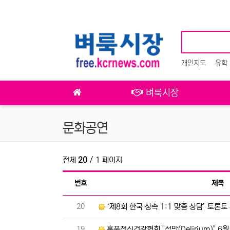
상단 네비
개인지도
유학
메인 메뉴
벼룩시장
문화공연
전체
20
/ 1 페이지
번호
제목
번호
20
‘제8회 한국 상속 1:1 맞춤 상담’ 토론토 뉴욕 뉴저지에
번호
19
홍푹정신건강협회 "섬망(Delirium)" 6