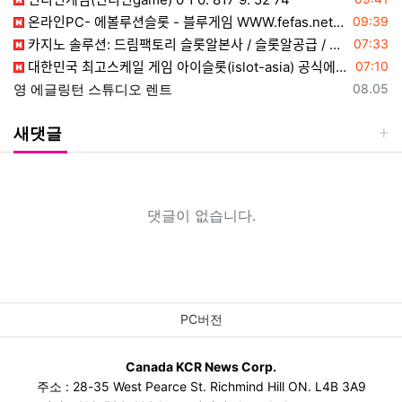
등록일
온라인PC- 에볼루션슬롯 - 블루게임 WWW.fefas.net 아이슬롯아시아
09:39
등록일
카지노 솔루션: 드림팩토리 슬롯알본사 / 슬롯알공급 / 슬롯API ☎ 탤 레 : dreamfactory365
07:33
등록일
대한민국 최고스케일 게임 아이슬롯(islot-asia) 공식에이전시 99억잭팟이 터져요~
07:10
등록일
영 에글링턴 스튜디오 렌트
08.05
새댓글
댓글이 없습니다.
PC버전
Canada KCR News Corp.
주소 : 28-35 West Pearce St. Richmind Hill ON. L4B 3A9