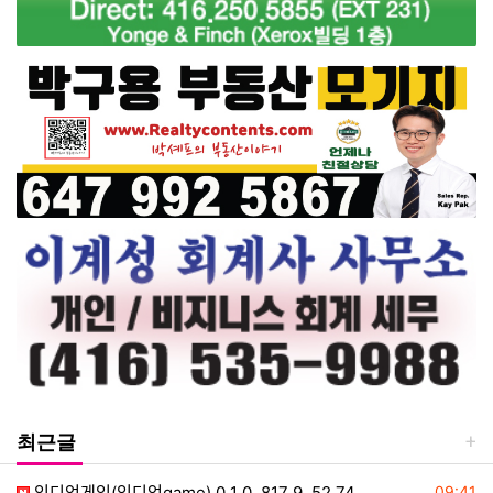
최근글
등록일
인디언게임(인디언game) 0 1 0. 817 9. 52 74
09:41