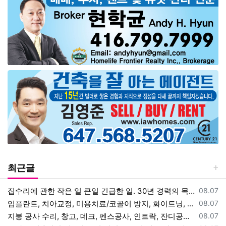
최근글
등록일
집수리에 관한 작은 일 큰일 긴급한 일. 30년 경력의 목수에게 맡겨 주
08.07
등록일
임플란트, 치아교정, 미용치료/코골이 방지, 화이트닝, 사랑니 발치. 직
08.07
등록일
지붕 공사 수리, 창고, 데크, 펜스공사, 인트락, 잔디공사, 나무 자르
08.07