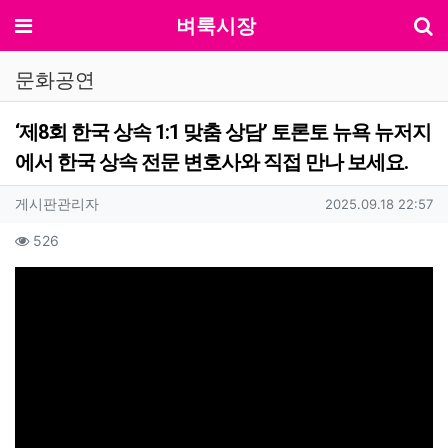
기
메뉴
벼룩시장
문화공연
‘제8회 한국 상속 1:1 맞춤 상담’ 토론토 뉴욕 뉴저지
에서 한국 상속 전문 변호사와 직접 만나 보세요.
작성자 정보
작성
작성일
게시판관리자
2025.09.18 22:57
컨텐츠 정보
조회
526
본문