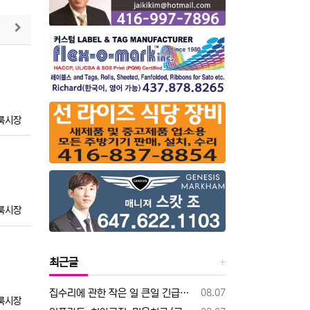
게시판에서 더보기
룩시장
룩시장
최근글
등록일
집수리에 관한 작은 일 큰일 긴급한 일. 30년 경력의 목수에게 맡겨 주
08.07
룩시장