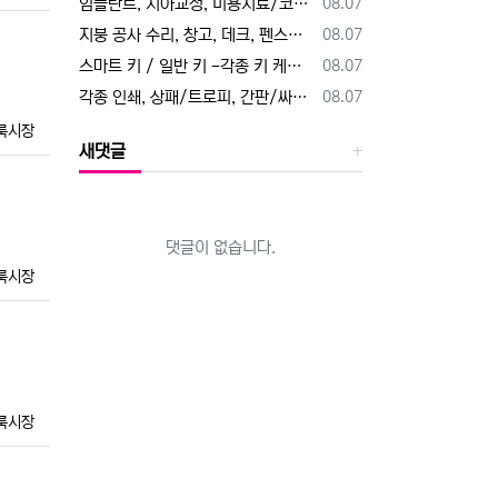
등록일
임플란트, 치아교정, 미용치료/코골이 방지, 화이트닝, 사랑니 발치. 직
08.07
등록일
지붕 공사 수리, 창고, 데크, 펜스공사, 인트락, 잔디공사, 나무 자르
08.07
등록일
스마트 키 / 일반 키 -각종 키 케이스 수리 및 교체 - 핸드폰 키(스
08.07
등록일
각종 인쇄, 상패/트로피, 간판/싸인, T-Shirt 프린팅. 명함, 전
08.07
룩시장
새댓글
댓글이 없습니다.
룩시장
룩시장