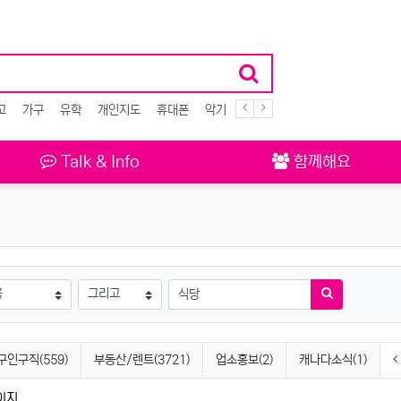
고
가구
유학
개인지도
휴대폰
악기
식당
Talk & Info
함께해요
검색방법
검색어
검색하기
구인구직(559)
부동산/렌트(3721)
업소홍보(2)
캐나다소식(1)
페이지