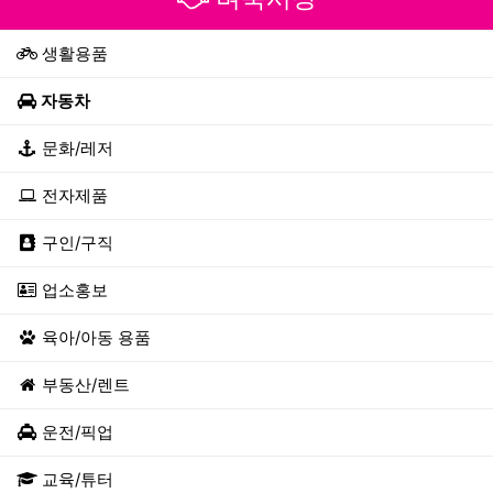
생활용품
자동차
문화/레저
전자제품
구인/구직
업소홍보
육아/아동 용품
부동산/렌트
운전/픽업
교육/튜터