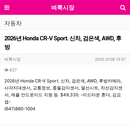
기
메뉴
벼룩시장
자동차
2026년 Honda CR-V Sport. 신차, 검은색, AWD, 후
방
작성자 정보
작성
작성일
벼룩시장
2025.07.08 13:57
컨텐츠 정보
조회
827
본문
2026년 Honda CR-V Sport. 신차, 검은색, AWD, 후방카메라,
사각지대센서, 교통정보, 충돌감지센서, 열선시트, 차선감지센
서, 애플 안드로이드 지원 등. $49,330. -미드타운 혼다, 김요
셉-
(647)880-1004
관련자료