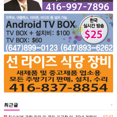
최근글
등록일
집수리에 관한 작은 일 큰일 긴급한 일. 30년 경력의 목수에게 맡겨 주
07:47