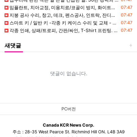
등록일
임플란트, 치아교정, 미용치료/코골이 방지, 화이트닝, 사랑니 발치. 직
07:47
등록일
지붕 공사 수리, 창고, 데크, 펜스공사, 인트락, 잔디공사, 나무 자르
07:47
등록일
스마트 키 / 일반 키 -각종 키 케이스 수리 및 교체 - 핸드폰 키(스
07:47
등록일
각종 인쇄, 상패/트로피, 간판/싸인, T-Shirt 프린팅. 명함, 전
07:47
새댓글
댓글이 없습니다.
PC버전
Canada KCR News Corp.
주소 : 28-35 West Pearce St. Richmind Hill ON. L4B 3A9