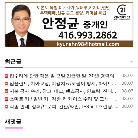
최근글
등록일
집수리에 관한 작은 일 큰일 긴급한 일. 30년 경력의 목수에게 맡겨 주
08.07
등록일
임플란트, 치아교정, 미용치료/코골이 방지, 화이트닝, 사랑니 발치. 직
08.07
등록일
지붕 공사 수리, 창고, 데크, 펜스공사, 인트락, 잔디공사, 나무 자르
08.07
등록일
스마트 키 / 일반 키 -각종 키 케이스 수리 및 교체 - 핸드폰 키(스
08.07
등록일
각종 인쇄, 상패/트로피, 간판/싸인, T-Shirt 프린팅. 명함, 전
08.07
새댓글