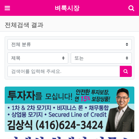
기
메뉴
벼룩시장
전체검색 결과
그룹
검색조건
검색방법
검색어
검색