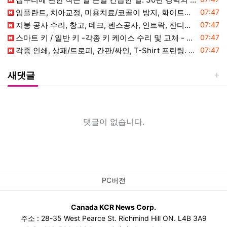
등록일
임플란트, 치아교정, 미용치료/코골이 방지, 화이트닝, 사랑니 발치. 직
07:47
등록일
지붕 공사 수리, 창고, 데크, 펜스공사, 인트락, 잔디공사, 나무 자르
07:47
등록일
스마트 키 / 일반 키 -각종 키 케이스 수리 및 교체 - 핸드폰 키(스
07:47
등록일
각종 인쇄, 상패/트로피, 간판/싸인, T-Shirt 프린팅. 명함, 전
07:47
새댓글
댓글이 없습니다.
PC버전
Canada KCR News Corp.
주소 : 28-35 West Pearce St. Richmind Hill ON. L4B 3A9