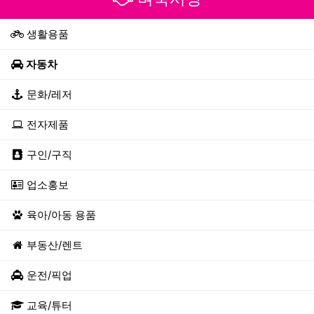
생활용품
자동차
문화/레저
전자제품
구인/구직
업소홍보
육아/아동 용품
부동산/렌트
운전/픽업
교육/튜터