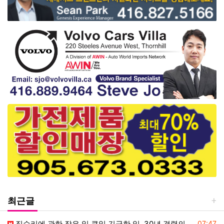
최근글
등록일
집수리에 관한 작은 일 큰일 긴급한 일. 30년 경력의 목수에게 맡겨 주
07:47